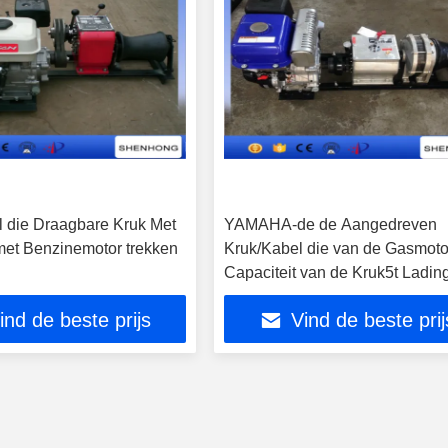
 die Draagbare Kruk Met
YAMAHA-de de Aangedreven
met Benzinemotor trekken
Kruk/Kabel die van de Gasmoto
Capaciteit van de Kruk5t Ladin
trekken
ind de beste prijs
Vind de beste prij