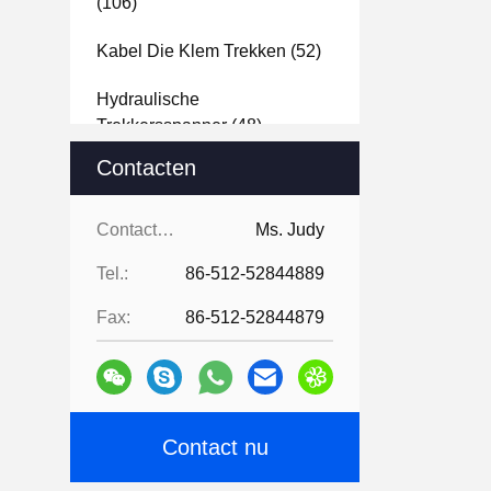
(106)
Kabel Die Klem Trekken
(52)
Hydraulische
Trekkersspanner
(48)
Contacten
De Antikabel Van De
Draaidraad
(25)
Contacten:
Ms. Judy
De Katrol Van De Grote
Tel.:
86-512-52844889
Diameterkabel
(43)
Fax:
86-512-52844879
Diesel Kabelkruk
(34)
De Aangedreven Kruk Van De
Gasmotor
(51)
Contact nu
De Hefbomen Van De
Kabeltrommel
(29)