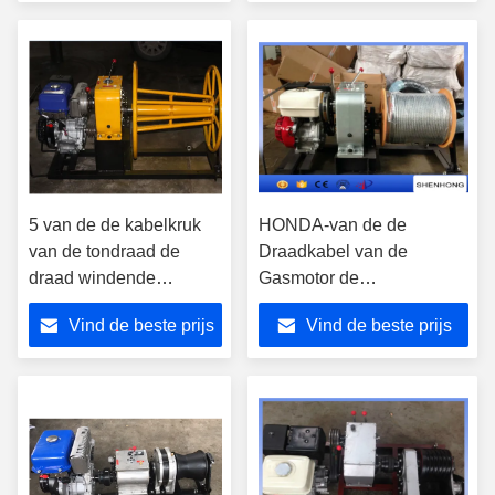
hijsen inpassen
vervangen
5 van de de kabelkruk
HONDA-van de de
van de tondraad de
Draadkabel van de
draad windende
Gasmotor de
machine met Yamaha-
Kaapstanderhijstoestel/Kabel
Vind de beste prijs
Vind de beste prijs
benzinemotor
die Kruk voor Lijnbouw
trekken