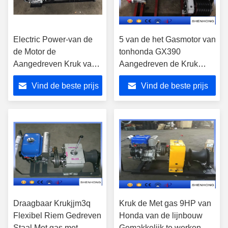
Electric Power-van de
5 van de het Gasmotor van
de Motor de
tonhonda GX390
Aangedreven Kruk van
Aangedreven de Kruk
het Bouwgas Kruk van
Dubbele Kaapstander in
Vind de beste prijs
Vind de beste prijs
de de Snelheidskabel
Lijnbouw
Snelle
Draagbaar Krukjjm3q
Kruk de Met gas 9HP van
Flexibel Riem Gedreven
Honda van de lijnbouw
Staal Met gas met
Gemakkelijk te werken