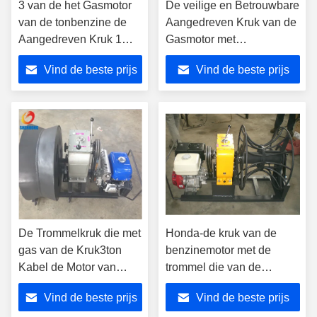
3 van de het Gasmotor
De veilige en Betrouwbare
van de tonbenzine de
Aangedreven Kruk van de
Aangedreven Kruk 1
Gasmotor met
Jaargarantie voor
Aanhangwagen kan
Vind de beste prijs
Vind de beste prijs
Machtsbouw
Honda aanpassen
De Trommelkruk die met
Honda-de kruk van de
gas van de Kruk3ton
benzinemotor met de
Kabel de Motor van
trommel die van de
Machineyamaha voor
kabelspoel lijn opnieuw
Vind de beste prijs
Vind de beste prijs
het trekken van het
opwinden die kabel