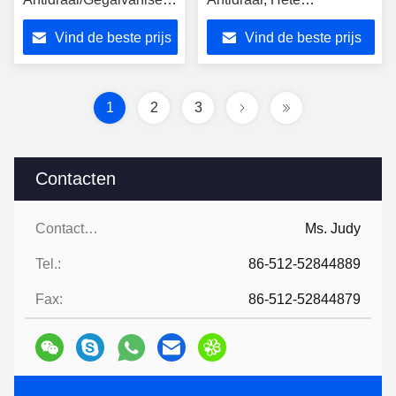
Staalkabel252kn 20mm
Onderdompelings
Vind de beste prijs
Vind de beste prijs
Diameter
Gegalvaniseerde
Staalkabel
1
2
3
Contacten
Contacten:
Ms. Judy
Tel.:
86-512-52844889
Fax:
86-512-52844879