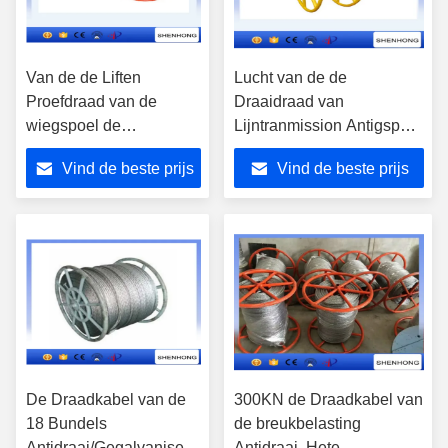
Van de de Liften
Lucht van de de
Proefdraad van de
Draaidraad van
wiegspoel de
Lijntranmission Antigsp
Spoeltribunes Φ1400 X
van de de Kabelspoel
Vind de beste prijs
Vind de beste prijs
560 Aangepast met
Reeks voor het Opnemen
Kabelspoel
van kabel
De Draadkabel van de
300KN de Draadkabel van
18 Bundels
de breukbelasting
Antidraai/Gegalvaniseerde
Antidraai, Hete