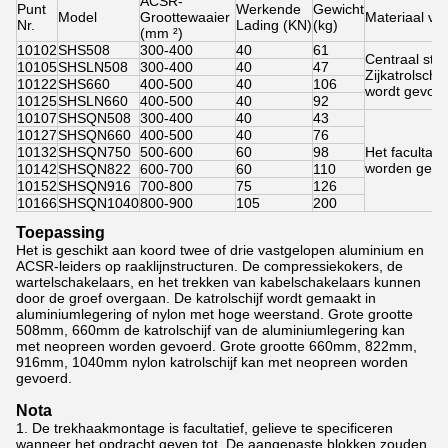
ACSR-
Punt
Werkende
Gewicht
Model
Groottewaaier
Materiaal van
Nr.
Lading (KN)
(kg)
(mm ²)
10102
SHS508
300-400
40
61
Centraal staal
10105
SHSLN508
300-400
40
47
Zijkatrolsch
10122
SHS660
400-500
40
106
wordt gevoe
10125
SHSLN660
400-500
40
92
10107
SHSQN508
300-400
40
43
10127
SHSQN660
400-500
40
76
10132
SHSQN750
500-600
60
98
Het facultat
worden gevo
10142
SHSQN822
600-700
60
110
10152
SHSQN916
700-800
75
126
10166
SHSQN1040
800-900
105
200
Toepassing
Het is geschikt aan koord twee of drie vastgelopen aluminium en
ACSR-leiders op raaklijnstructuren. De compressiekokers, de
wartelschakelaars, en het trekken van kabelschakelaars kunnen
door de groef overgaan. De katrolschijf wordt gemaakt in
aluminiumlegering of nylon met hoge weerstand. Grote grootte
508mm, 660mm de katrolschijf van de aluminiumlegering kan
met neopreen worden gevoerd. Grote grootte 660mm, 822mm,
916mm, 1040mm nylon katrolschijf kan met neopreen worden
gevoerd.
Nota
1.
De trekhaakmontage is facultatief, gelieve te specificeren
wanneer het opdracht geven tot. De aangepaste blokken zouden