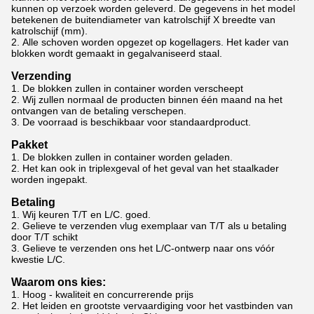
kunnen op verzoek worden geleverd. De gegevens in het model
betekenen de buitendiameter van katrolschijf X breedte van
katrolschijf (mm).
2.
Alle schoven worden opgezet op kogellagers. Het kader van
blokken wordt gemaakt in gegalvaniseerd staal.
Verzending
1.
De blokken zullen in container worden verscheept
2.
Wij zullen normaal de producten binnen één maand na het
ontvangen van de betaling verschepen.
3.
De voorraad is beschikbaar voor standaardproduct.
Pakket
1.
De blokken zullen in container worden geladen.
2.
Het kan ook in triplexgeval of het geval van het staalkader
worden ingepakt.
Betaling
1.
Wij keuren T/T en L/C. goed.
2.
Gelieve te verzenden vlug exemplaar van T/T als u betaling
door T/T schikt
3.
Gelieve te verzenden ons het L/C-ontwerp naar ons vóór
kwestie L/C.
Waarom ons kies:
1.
Hoog - kwaliteit en concurrerende prijs
2.
Het leiden en grootste vervaardiging voor het vastbinden van