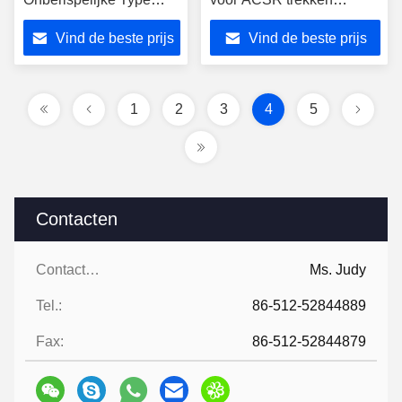
trekken van Klem12kn
verzakt Aanpassend
Vind de beste prijs
Vind de beste prijs
het Parallelle Kaak
tijdens Luchtlijnbouw
eindigt
1
2
3
4
5
Contacten
Contacten:
Ms. Judy
Tel.:
86-512-52844889
Fax:
86-512-52844879