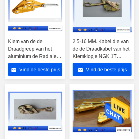
Klem van de de
2.5-16 MM. Kabel die van
Draadgreep van het
de de Draadkabel van het
aluminium de Radiale
Klemklopje NGK 1T
Sluiten voor ACSR-
Scherpe de Klauw trekken
Vind de beste prijs
Vind de beste prijs
Leider skl-25
van de de Grepenklem