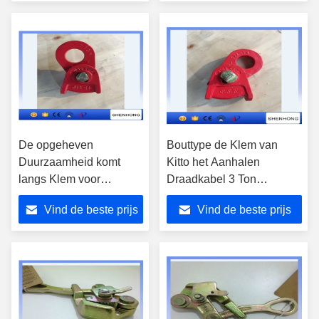
Verzakken
De opgeheven
Bouttype de Klem van
Duurzaamheid komt
Kitto het Aanhalen
langs Klem voor
Draadkabel 3 Ton
Spanning 610mm
Werkende Lading
Vind de beste prijs
Vind de beste prijs
Staalkabel