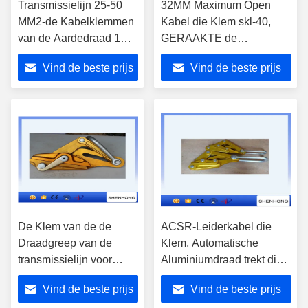
Transmissielijn 25-50
32MM Maximum Open
MM2-de Kabelklemmen
Kabel die Klem skl-40,
van de Aardedraad 1
GERAAKTE de
Ton Enige Nok
Greepklem trekken van de
Vind de beste prijs
Vind de beste prijs
HULPMIDDELdraad
De Klem van de de
ACSR-Leiderkabel die
Draadgreep van de
Klem, Automatische
transmissielijn voor
Aluminiumdraad trekt die
Grote Leiders
Grepen trekt
Vind de beste prijs
Vind de beste prijs
Aanpassing/het