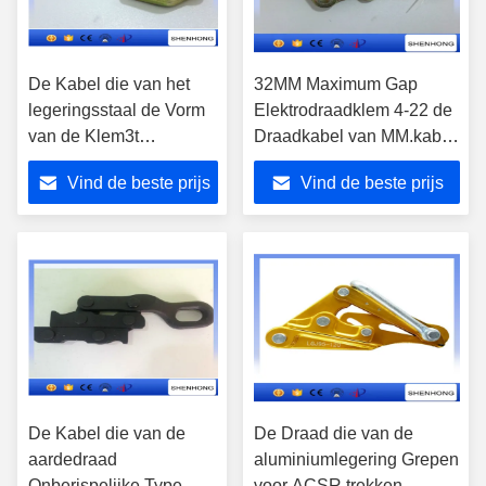
De Kabel die van het
32MM Maximum Gap
legeringsstaal de Vorm
Elektrodraadklem 4-22 de
van de Klem3t
Draadkabel van MM.kabel
Halvemaan het
Grepen
Vind de beste prijs
Vind de beste prijs
Vastklemmen Kaak trekt
De Kabel die van de
De Draad die van de
aardedraad
aluminiumlegering Grepen
Onberispelijke Type
voor ACSR trekken