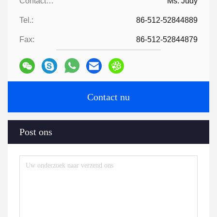
Contacten:
Ms. Judy
Tel.:
86-512-52844889
Fax:
86-512-52844879
Contact nu
Post ons