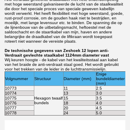
met hoge weerstand galvaniseerde de lucht van de staalkwaliteit
die door het speciale proces van speciale geweven kabellijn
wordt verwerkt. Het heeft flexibiliteit met hoge weerstand, goede,
rust-proof corrosie, om de gouden haak niet te bestrijden, en
moeilijk, met lange levensuur etc. te binden. De spanning die op
de lijnenbouw van de uitbetalingsmacht, heftoestel met de
saldoschacht en de staartkabel van mijn, haven en andere
belangrijke de draadkabel van de liftkraan wordt toegepast
roteert niet wanneer de vereiste plaats.
De technische gegevens van Zeshoek 12 lopen anti-
Verdraait gevlechte staalkabel 1124mm diameter vast
Wij keuren hoogte - de kabel van het kwaliteitsstaal aan kabel
van het braide de anti-verdraait staal goed. Het wordt gebruikt
voor het trekken van de leider in de luchttransmissielijn.
Enige
Volgnummer
Structuur
Diameter (mm)
bundeldiameter
(mm)
10773
11
2.5
10774
13
3.0
10775
Hexagon twaalf
15
3.5
bundels
10776
18
4.0
10777
20
4.5
10778
24
5.0