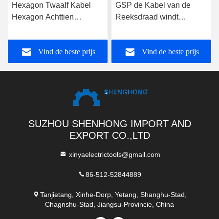
Hexagon Twaalf Kabel
GSP de Kabel van de
Hexagon Achttien
Reeksdraad windt
Bundels van de Bundels
Kabeltrommel voor
de Antidraai voor 942mm
Toepassingskabel, Hoge
Vind de beste prijs
Vind de beste prijs
Prestaties
SUZHOU SHENHONG IMPORT AND
EXPORT CO.,LTD
xinyaelectrictools@gmail.com
86-512-52844889
Tanjietang, Xinhe-Dorp, Yetang, Shanghu-Stad,
Chagnshu-Stad, Jiangsu-Provincie, China